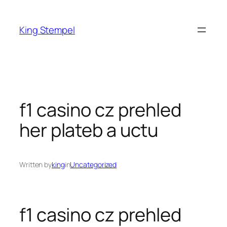
Skip
to
King Stempel
content
f1 casino cz prehled
her plateb a uctu
Written by
king
in
Uncategorized
f1 casino cz prehled