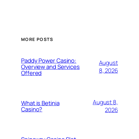
MORE POSTS
Paddy Power Casino:
August
Overview and Services
8, 2026
Offered
August 8,
What is Betinia
Casino?
2026