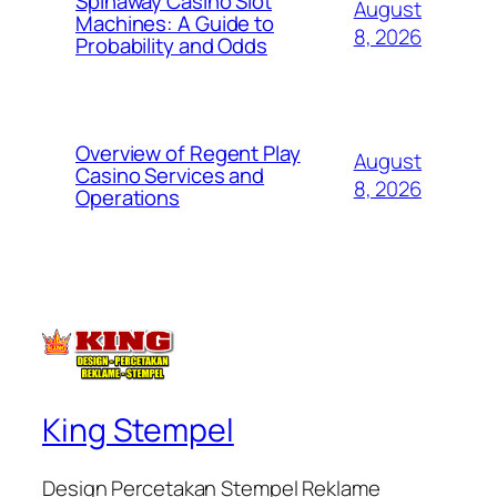
Spinaway Casino Slot
August
Machines: A Guide to
8, 2026
Probability and Odds
Overview of Regent Play
August
Casino Services and
8, 2026
Operations
King Stempel
Design Percetakan Stempel Reklame