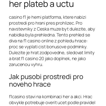
her plateb a uctu
casino f1 je herni platforma, ktere nabizi
prostredi pro hrani pres prohlizec. Pro
navstevniky z Ceska muze byt dulezite, aby
nabidka byla prehledna. Tento prehled se
diva na f1 casino online z pohledu hrace:
proc se vyplati cist bonusove podminky.
Dulezite je hrat zodpovedne, sledovat limity
a brat f1 casino 20 jako doplnek, ne jako
zarucenou vyhru.
Jak pusobi prostredi pro
noveho hrace
f1casino stavi na kombinaci her a akci. Hrac
obvykle potrebuje overit ucet podle pravidel