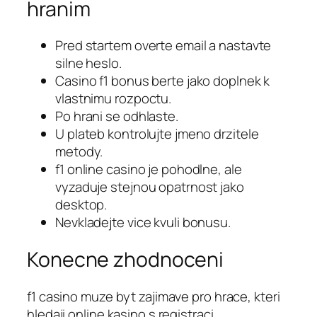
hranim
Pred startem overte email a nastavte
silne heslo.
Casino f1 bonus berte jako doplnek k
vlastnimu rozpoctu.
Po hrani se odhlaste.
U plateb kontrolujte jmeno drzitele
metody.
f1 online casino je pohodlne, ale
vyzaduje stejnou opatrnost jako
desktop.
Nevkladejte vice kvuli bonusu.
Konecne zhodnoceni
f1 casino muze byt zajimave pro hrace, kteri
hledaji online kasino s registraci.