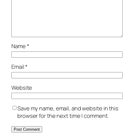
Name
*
Email
*
Website
Save my name, email, and website in this
browser for the next time I comment.